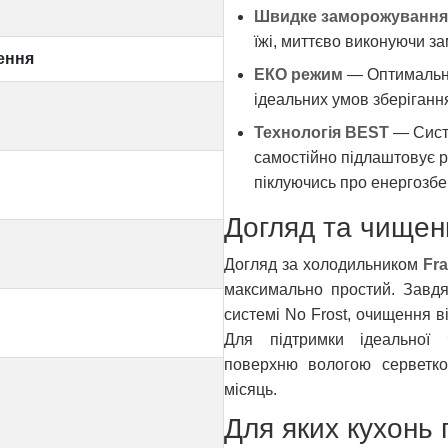
Швидке заморожування
їжі, миттєво виконуючи з
ення
ЕКО режим
— Оптимальне
ідеальних умов зберіганн
Технологія BEST
— Систе
самостійно підлаштовує р
піклуючись про енергозбе
Догляд та чищен
Догляд за холодильником
Fr
максимально простий. Завд
системі No Frost, очищення в
Для підтримки ідеальної 
поверхню вологою серветк
місяць.
Для яких кухонь 