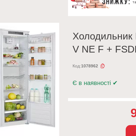
Холодильник 
V NE F + FSD
Код:
1078962
Є в наявності
✔