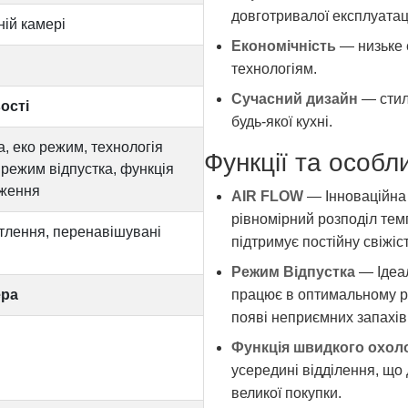
довготривалої експлуатаці
ій камері
Економічність
— низьке 
технологіям.
Сучасний дизайн
— стил
ості
будь-якої кухні.
, еко режим, технологія
Функції та особл
режим відпустка, функція
дження
AIR FLOW
— Інноваційна 
рівномірний розподіл тем
ітлення, перенавішувані
підтримує постійну свіжіст
Режим Відпустка
— Ідеал
ера
працює в оптимальному р
появі неприємних запахів
Функція швидкого охол
усередині відділення, що
великої покупки.