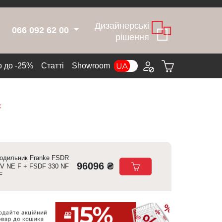
Дизайнерські
066 092 62 00
рішення
 до -25%
Cтатті
Showroom
F
одильник Franke FSDR
96096 ₴
 V NE F + FSDF 330 NF
F