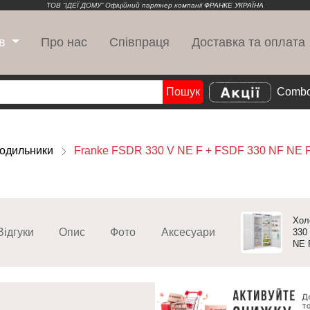
ТОВ “ІДЕЇ ДОМУ” Офіційний партнер компанії
ФРАНКЕ УКРАЇНА
Про нас
Співпраця
Доставка та оплата
в
Пошук
Combo
Search
одильники
Franke FSDR 330 V NE F + FSDF 330 NF NE 
Хол
Відгуки
Опис
Фото
Аксесуари
330
NE 