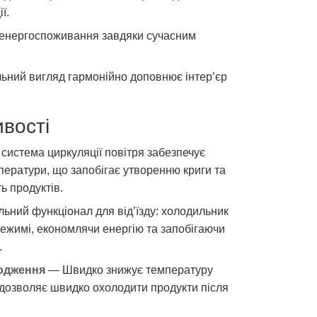
ї.
енергоспоживання завдяки сучасним
ьний вигляд гармонійно доповнює інтер’єр
ивості
система циркуляції повітря забезпечує
ператури, що запобігає утворенню криги та
ь продуктів.
ьний функціонал для від’їзду: холодильник
ежимі, економлячи енергію та запобігаючи
.
одження
— Швидко знижує температуру
 дозволяє швидко охолодити продукти після