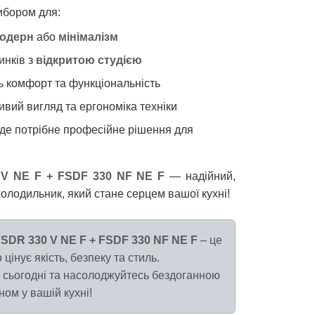
ибором для:
одерн
або
мінімалізм
инків з
відкритою студією
ть комфорт та функціональність
ивий вигляд та ергономіка техніки
, де потрібне професійне рішення для
 V NE F + FSDF 330 NF NE F
— надійний,
олодильник, який стане серцем вашої кухні!
SDR 330 V NE F + FSDF 330 NF NE F
– це
 цінує якість, безпеку та стиль.
сьогодні та насолоджуйтесь бездоганною
ом у вашій кухні!