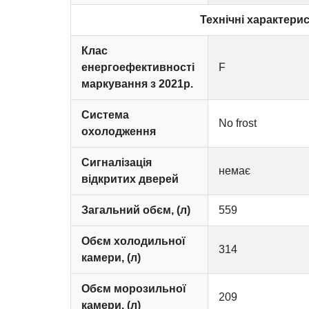
Технічні характери
Клас
енергоефективності
F
маркування з 2021р.
Система
No frost
охолодження
Сигналізація
немає
відкритих дверей
Загальний обєм, (л)
559
Обєм холодильної
314
камери, (л)
Обєм морозильної
209
камери, (л)