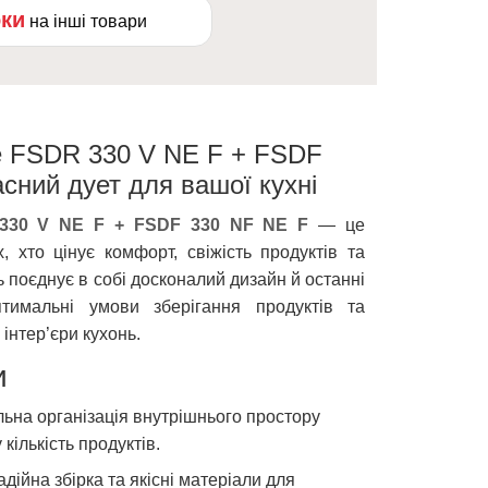
оки
на інші товари
e FSDR 330 V NE F + FSDF
сний дует для вашої кухні
 330 V NE F + FSDF 330 NF NE F
— це
, хто цінує комфорт, свіжість продуктів та
поєднує в собі досконалий дизайн й останні
птимальні умови зберігання продуктів та
 інтер’єри кухонь.
и
ьна організація внутрішнього простору
кількість продуктів.
дійна збірка та якісні матеріали для