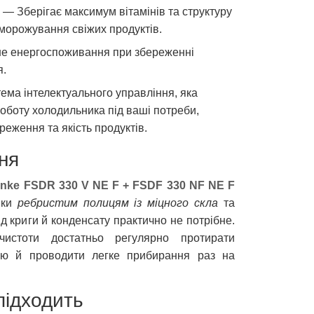
— Зберігає максимум вітамінів та структуру
аморожування свіжих продуктів.
 енергоспоживання при збереженні
я.
ма інтелектуального управління, яка
оботу холодильника під ваші потреби,
реження та якість продуктів.
ня
anke FSDR 330 V NE F + FSDF 330 NF NE F
яки
ребристим полицям із міцного скла
та
ід криги й конденсату практично не потрібне.
чистоти достатньо регулярно протирати
ою й проводити легке прибирання раз на
підходить