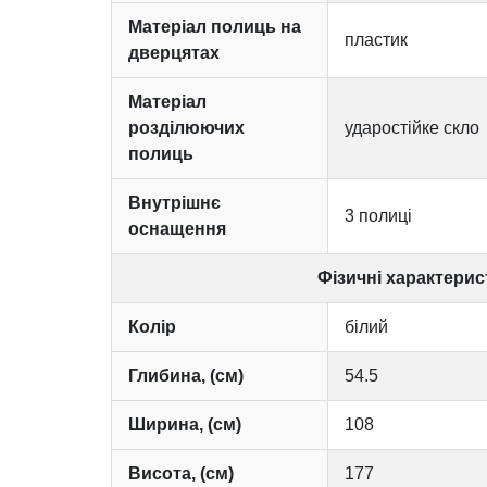
Матеріал полиць на
пластик
дверцятах
Матеріал
розділюючих
ударостійке скло
полиць
Внутрішнє
3 полиці
оснащення
Фізичні характерис
Колір
білий
Глибина, (см)
54.5
Ширина, (см)
108
Висота, (см)
177