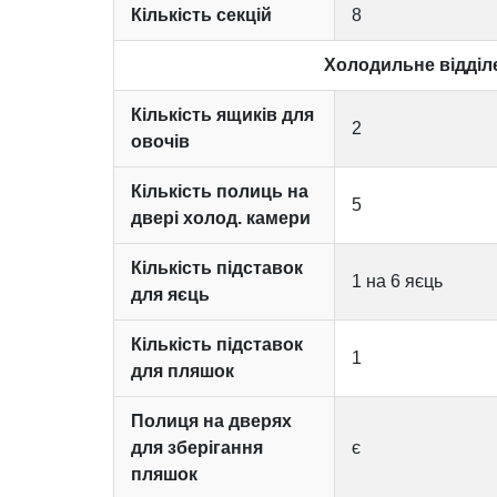
Кількість секцій
8
Холодильне відділ
Кількість ящиків для
2
овочів
Кількість полиць на
5
двері холод. камери
Кількість підставок
1 на 6 яєць
для яєць
Кількість підставок
1
для пляшок
Полиця на дверях
для зберігання
є
пляшок