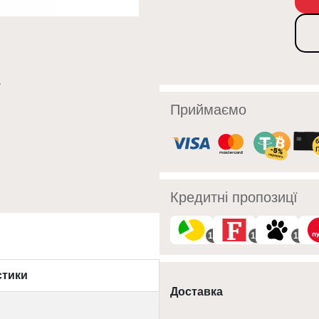
Приймаємо
Кредитні пропозицї
10
10
10
стики
Доставка