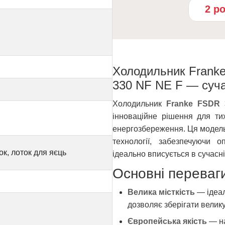
2 р
Холодильник Frank
330 NF NE F — суча
Холодильник
Franke FSDR
інноваційне рішення для тих
енергозбереження. Ця модель 
технології, забезпечуючи о
к, лоток для яєць
ідеально вписується в сучасні
Основні переваг
Велика місткість
— ідеал
дозволяє зберігати велику 
Європейська якість
— на