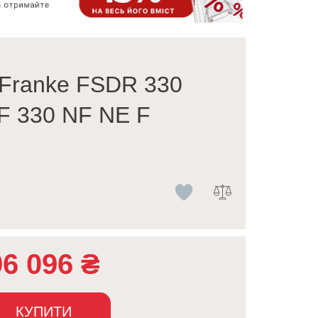
Franke FSDR 330
F 330 NF NE F
96 096
₴
КУПИТИ