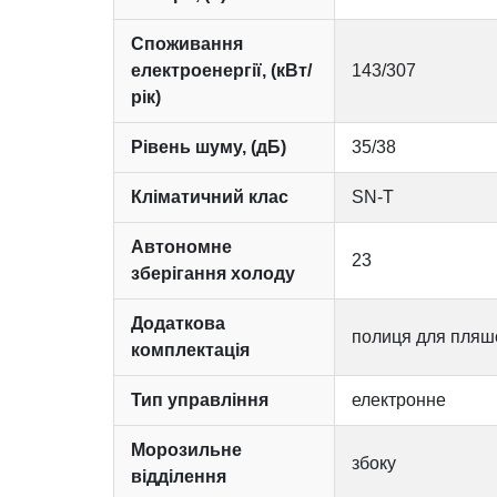
Споживання
електроенергії, (кВт/
143/307
рік)
Рівень шуму, (дБ)
35/38
Кліматичний клас
SN-T
Автономне
23
зберігання холоду
Додаткова
полиця для пляшо
комплектація
Тип управління
електронне
Морозильне
збоку
відділення