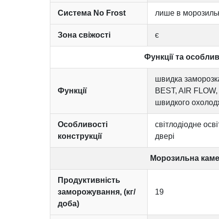
Система No Frost
лише в морозильн
Зона свіжості
є
Функції та особлив
швидка заморозка
Функції
BEST, AIR FLOW, 
швидкого охоло
Особливості
світлодіодне осв
конструкції
двері
Морозильна кам
Продуктивність
заморожування, (кг/
19
доба)