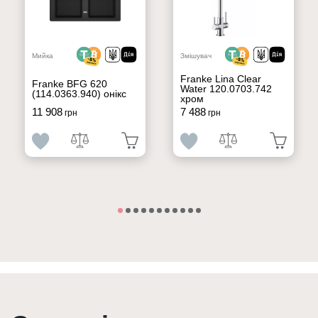
Мийка
Змішувач
Franke Lina Clear
Franke BFG 620
Water 120.0703.742
(114.0363.940) онікс
хром
11 908
7 488
грн
грн