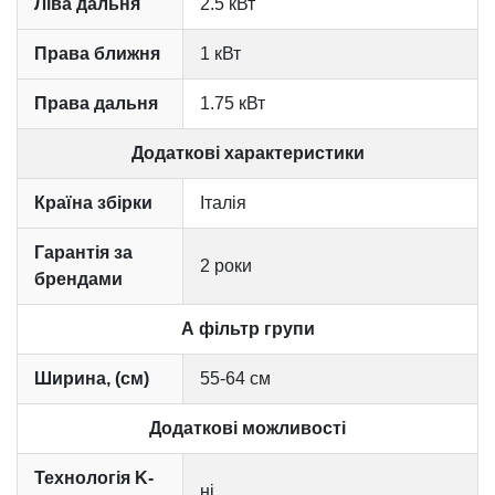
Ліва дальня
2.5 кВт
Права ближня
1 кВт
Права дальня
1.75 кВт
Додаткові характеристики
Країна збірки
Італія
Гарантія за
2 роки
брендами
А фільтр групи
Ширина, (см)
55-64 см
Додаткові можливості
Технологія K-
ні