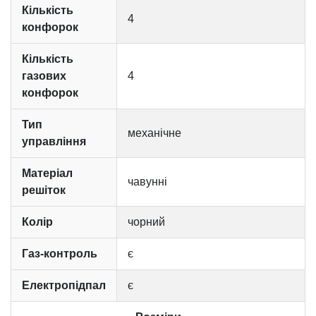
Кількість
4
конфорок
Кількість
газових
4
конфорок
Тип
механічне
управління
Матеріал
чавунні
решіток
Колір
чорний
Газ-контроль
є
Електропідпал
є