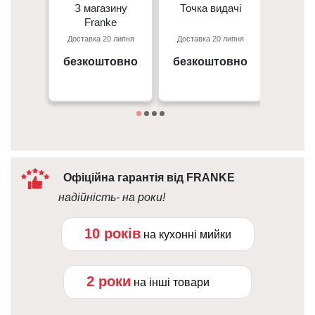
З магазину
З магазину
Точка видачі
Точка видачі
Кур’є
-
Franke
Franke
Перед
Доставка 20 липня
Доставка 20 липня
Доставк
- 50 г
Київ, пр. С. Бандери 23, ТЦ
м. Київ пр. Відрадний, 95к
Gorodok Gallery
безкоштовно
безкоштовно
безк
Дета
09:00 - 18:00
10:00 - 21:00
Офіційна гарантія від FRANKE
надійність- на роки!
10 років
на кухонні мийки
2 роки
на інші товари