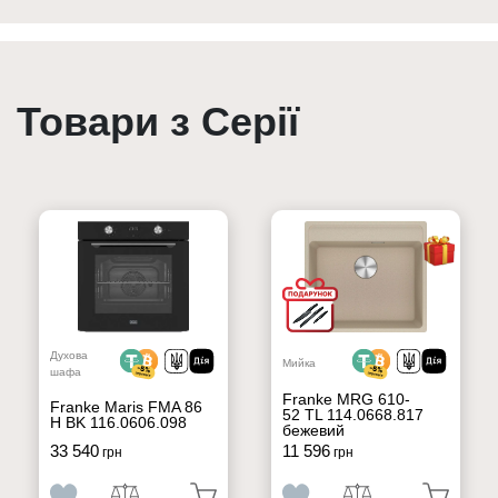
Товари з Серії
Духова
Мийка
шафа
Franke MRG 610-
Franke Maris FMA 86
52 TL 114.0668.817
H BK 116.0606.098
бежевий
33 540
11 596
грн
грн