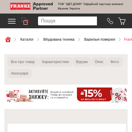
Approved
ТОВ "ІДЕЇ ДОМУ" Офіційний партнер компанії
Partner
Франке Україна
Каталог
Вбудована техніка
Варильні поверхні
Fran
Все про товар
Характеристики
Відгуки
Опис
Фото
Аксесуари