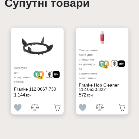
Супутні товари
Спеціальний
засіб для
очищення
та догляду
Аксесуар
за
для
варильними
вбудованої
поверхнями
техніки
Franke Hob Cleaner
Franke 112.0067.739
112.0530.322
1 144
572
грн
грн