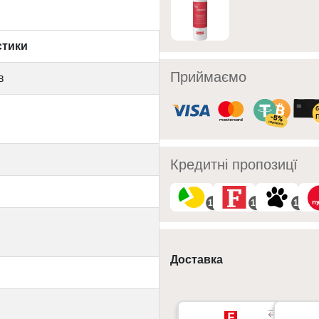
стики
Приймаємо
в
Кредитні пропозицї
10
10
10
Доставка