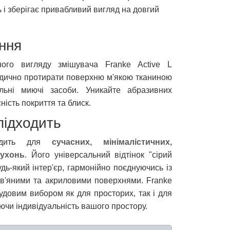
і зберігає привабливий вигляд на довгий
ння
ного вигляду змішувача Franke Active L
одично протирати поверхню м'якою тканиною
льні миючі засоби. Уникайте абразивних
ність покриття та блиск.
підходить
ходить для
сучасних, мінімалістичних,
кухонь
. Його універсальний відтінок "сірий
удь-який інтер'єр, гармонійно поєднуючись із
ев'яними та акриловими поверхнями. Franke
чудовим вибором як для просторих, так і для
ючи індивідуальність вашого простору.