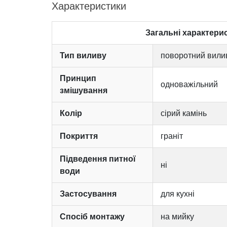
Характеристики
Загальні характери
Тип виливу
поворотний вили
Принцип
одноважільний
змішування
Колір
сірий камінь
Покриття
граніт
Підведення питної
ні
води
Застосування
для кухні
Спосіб монтажу
на мийку