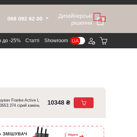
Дизайнерські
066 092 62 00
рішення
 до -25%
Cтатті
Showroom
шувач Franke Active L
10348 ₴
0653.374 сірий камінь