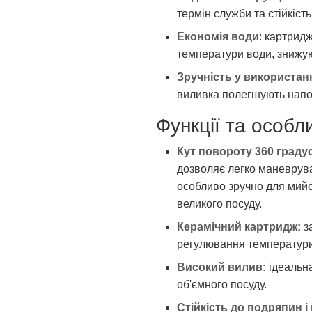
термін служби та стійкіст
Економія води
: картрид
температури води, знижую
Зручність у використан
виливка полегшують напо
Функції та особл
Кут повороту 360 градус
дозволяє легко маневрува
особливо зручно для мийо
великого посуду.
Керамічний картридж:
за
регулювання температури
Високий вилив:
ідеальна
об'ємного посуду.
Стійкість до подряпин і