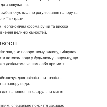
ь до зношування.
ж забезпечує плавне регулювання напору та
чи її витрати.
ні
: ергономічна форма ручки та висока
внення великих ємностей.
ивості
ів:
завдяки поворотному виливу, змішувач
ти потоком води у будь-якому напрямку, що
к з декількома чашами або при митті
безпечує довговічність та точність
 та напору води.
 для наповнення каструль та миття
 плям:
спеціальне покриття захищає