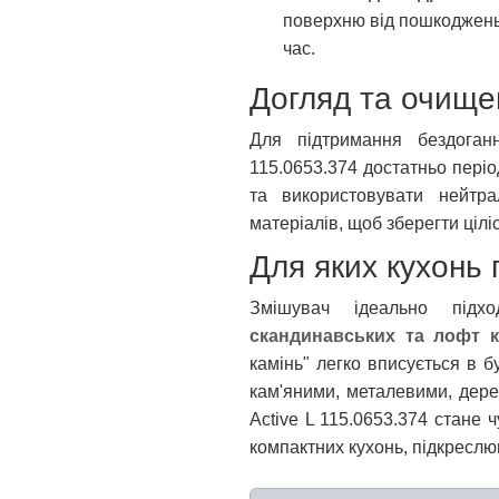
поверхню від пошкоджень 
час.
Догляд та очище
Для підтримання бездоган
115.0653.374 достатньо пері
та використовувати нейтра
матеріалів, щоб зберегти ціліс
Для яких кухонь 
Змішувач ідеально під
скандинавських та лофт 
камінь" легко вписується в б
кам'яними, металевими, дер
Active L 115.0653.374 стане 
компактних кухонь, підкреслю