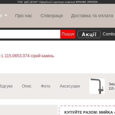
ТОВ “ІДЕЇ ДОМУ” Офіційний партнер компанії
ФРАНКЕ УКРАЇНА
Про нас
Співпраця
Доставка та оплата
в
Пошук
Combo
Search
e L 115.0653.374 сірий камінь
Змі
Відгуки
Опис
Фото
Аксесуари
115.