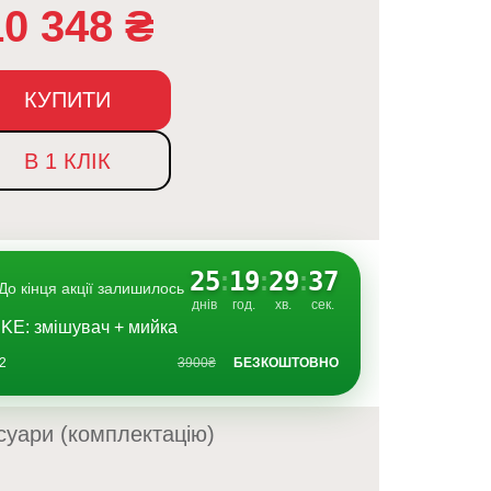
10 348
₴
КУПИТИ
В 1 КЛІК
25
:
19
:
29
:
36
До кінця акції залишилось
днів
год.
хв.
сек.
KE: змішувач + мийка
2
3900₴
БЕЗКОШТОВНО
суари (комплектацію)