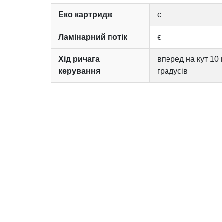
Еко картридж
є
Ламінарний потік
є
Хід ричага
вперед на кут 10 
керування
градусів