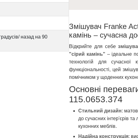
Змішувач Franke Act
камінь – сучасна до
градусів/ назад на 90
Відкрийте для себе
змішува
"сірий камінь"
– ідеальне п
технологій для сучасної 
функціональності, цей змішу
помічником у щоденних кухон
Основні переваги
115.0653.374
Стильний дизайн
: матов
до сучасних інтер'єрів та 
кухонних меблів.
Надійна конструкція
: в