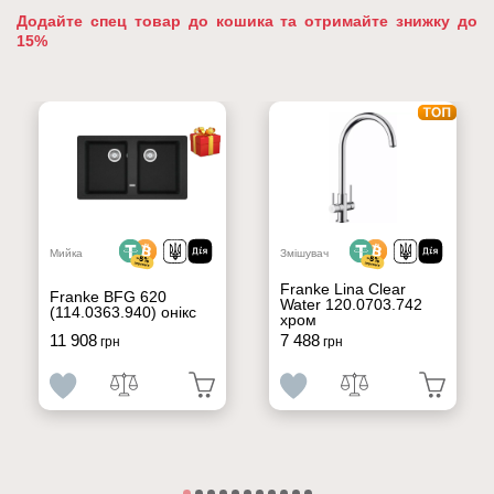
Додайте спец товар до кошика та отримайте знижку до
15%
Мийка
Змішувач
Franke Lina Clear
Franke BFG 620
Water 120.0703.742
(114.0363.940) онікс
хром
11 908
7 488
грн
грн