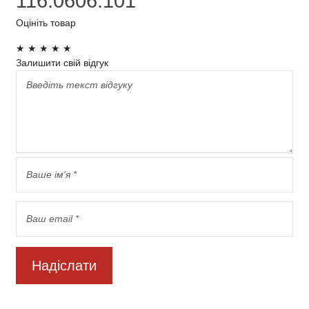
116.0606.101
Оцініть товар
★
★
★
★
★
Залишити свій відгук
Надіслати