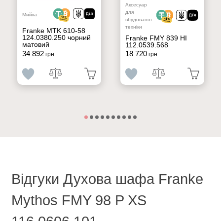
Аксесуар
для
Мийка
вбудованої
техніки
Franke MTK 610-58
124.0380.250 чорний
Franke FMY 839 HI
матовий
112.0539.568
34 892
18 720
грн
грн
Відгуки Духова шафа Franke
Mythos FMY 98 P XS