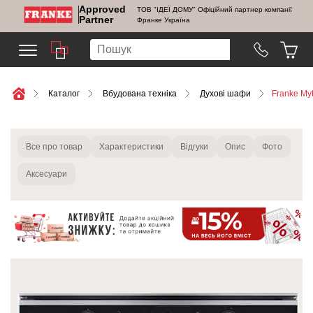
Approved
ТОВ "ІДЕЇ ДОМУ" Офіційний партнер компанії
Partner
Франке Україна
Каталог
Вбудована техніка
Духові шафи
Franke My
Все про товар
Характеристики
Відгуки
Опис
Фото
Аксесуари