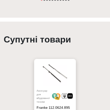
Супутні товари
Аксесуар
для
вбудованої
техніки
Franke 112.0624.895