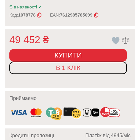
Є в наявності
✔
Код:
1078778
EAN:
7612985785099
49 452
₴
КУПИТИ
В 1 КЛІК
Приймаємо
Кредитні пропозицї
Платіж від 4945/мic