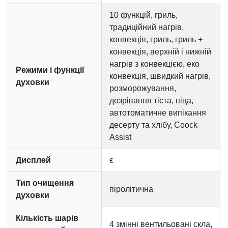
10 функцій, гриль,
традиційний нагрів,
конвекція, гриль, гриль +
конвекція, верхній і нижній
нагрів з конвекцією, еко
Режими і функції
конвекція, швидкий нагрів,
духовки
розморожування,
дозрівання тіста, піца,
автотоматичне випікання
десерту та хлібу, Coock
Assist
Дисплей
є
Тип очищення
піролітична
духовки
Кількість шарів
4 змінні вентильовані скла,