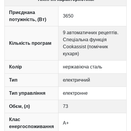
Приєднана
3650
потужність, (Вт)
9 автоматичних рецептів.
Спеціальна функція
Кількість програм
Сookassist (помічник
кухаря)
Колір
нержавіюча сталь
Тип
електричний
Тип управління
електронне
Обєм, (л)
73
Клас
А+
енергоспоживання