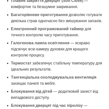
Плавне закриття дверцят (Soft Close)
—
комфортне та безшумне закривання.
Багаторівневе приготування
дозволяє готувати
декілька страв одночасно без змішування запахів.
Електронний програмований таймер
для
точного контролю часу приготування.
Галогенова лампа освітлення
— яскраво
підсвічує всю камеру духовки для кращого
контролю процесу.
Термостат
забезпечує стабільну температуру для
ідеальних результатів.
Тангенціальна охолоджувальна вентиляція
захищає панелі та меблі.
Блокування від дітей
— додатковий захист від
випадкового доступу.
Блокування дверцят під час піролізу
—