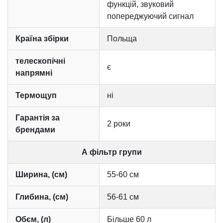
функцій, звуковий
попереджуючий сигнал
Країна збірки
Польща
телескопічні
є
напрямні
Термoщуп
ні
Гарантія за
2 роки
брендами
А фільтр групи
Ширина, (см)
55-60 см
Глибина, (см)
56-61 см
Обєм, (л)
Більше 60 л