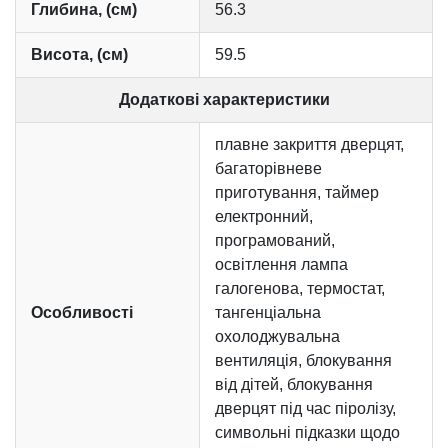
Глибина, (см)
56.3
Висота, (см)
59.5
Додаткові характеристики
плавне закриття дверцят,
багаторівневе
приготування, таймер
електронний,
програмований,
освітлення лампа
галогенова, термостат,
Особливості
тангенціальна
охолоджувальна
вентиляція, блокування
від дітей, блокування
дверцят під час піролізу,
символьні підказки щодо