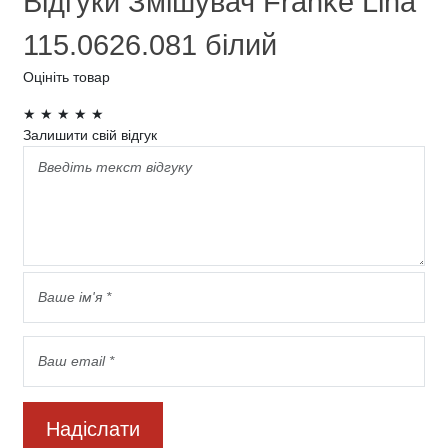
Відгуки Змішувач Franke Lina
115.0626.081 білий
Оцініть товар
★
★
★
★
★
Залишити свій відгук
Надіслати