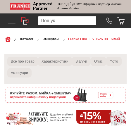
Approved
ТОВ "ІДЕЇ ДОМУ" Офіційний партнер компанії
Partner
Франке Україна
Каталог
Змішувачі
Franke Lina 115.0626.081 білий
Все про товар
Характеристики
Відгуки
Опис
Фото
Аксесуари