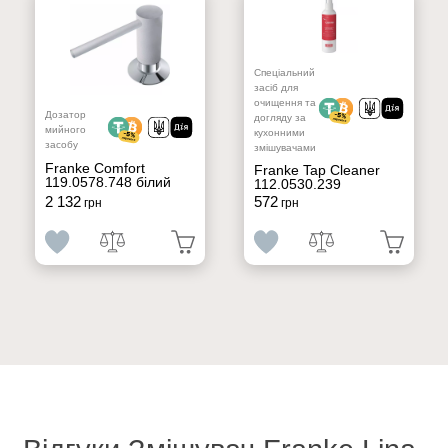
Спеціальний
засіб для
очищення та
Дозатор
догляду за
мийного
кухонними
засобу
змішувачами
Franke Comfort
Franke Tap Cleaner
119.0578.748 білий
112.0530.239
2 132
572
грн
грн