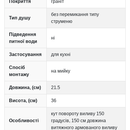
Покриття
граніт
без перемикання типу
Тип душу
струменю
Підведення
ні
питної води
Застосування
для кухні
Спосіб
на мийку
монтажу
Довжина, (см)
21.5
Висота, (см)
36
кут повороту виливу 150
Особливості
градусів, 150 см довжина
витяжного армованого виливу