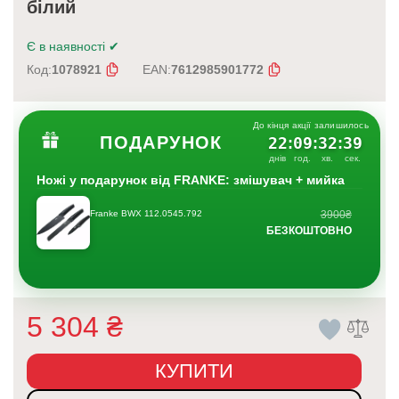
білий
Є в наявності
✔
Код:
1078921
EAN:
7612985901772
До кінця акції залишилось
ПОДАРУНОК
22
09
32
38
:
:
:
днів
год.
хв.
сек.
Ножі у подарунок від FRANKE: змішувач + мийка
Franke BWX 112.0545.792
3900₴
БЕЗКОШТОВНО
5 304
₴
КУПИТИ