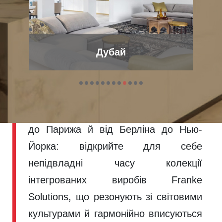
Franke надихає по
Дубай
всьому світу
Зустріньте продукцію Franke в домах
світових столиць дизайну. Від Мілана
до Парижа й від Берліна до Нью-
Йорка: відкрийте для себе
непідвладні часу колекції
інтегрованих виробів Franke
Solutions, що резонують зі світовими
культурами й гармонійно вписуються