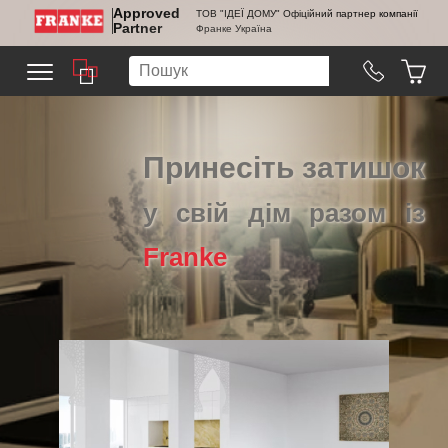
Approved
ТОВ "ІДЕЇ ДОМУ" Офіційний партнер компанії
Partner
Франке Україна
Принесіть затишок
у свій дім разом із
Franke