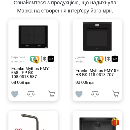
Ознайомтеся з продукцією, що надихнула
Марка на створення інтер'єру його мрії.
Варильна
Духова
поверхня
шафа
Franke Mythos FMY
Franke Mythos FMY 99
658 I FP BK
HS BK 116.0613.707
108.0613.587
68 068
99 008
грн
грн