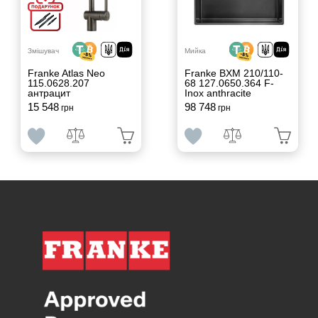
Змішувач
Мийка
Franke Atlas Neo
Franke BXM 210/110-
115.0628.207
68 127.0650.364 F-
антрацит
Inox anthracite
15 548
98 748
грн
грн