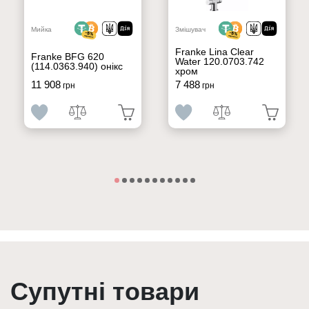
Мийка
Змішувач
Franke Lina Clear
Franke BFG 620
Water 120.0703.742
(114.0363.940) онікс
хром
11 908
7 488
грн
грн
Супутні товари