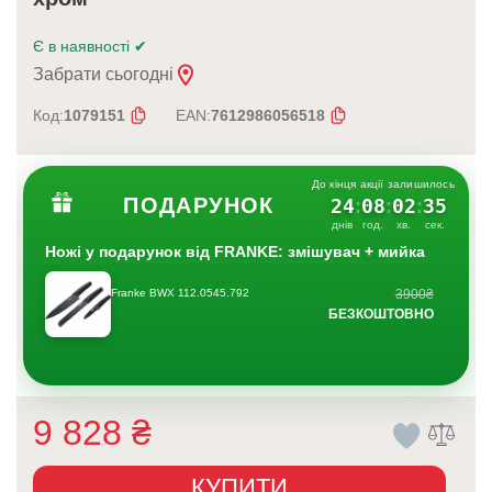
Є в наявності
✔
Забрати сьогодні
Код:
1079151
EAN:
7612986056518
До кінця акції залишилось
ПОДАРУНОК
24
08
02
35
:
:
:
днів
год.
хв.
сек.
Ножі у подарунок від FRANKE: змішувач + мийка
Franke BWX 112.0545.792
3900₴
БЕЗКОШТОВНО
9 828
₴
КУПИТИ