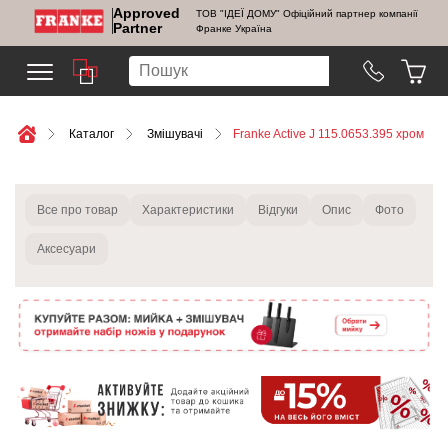
Approved
ТОВ "ІДЕЇ ДОМУ" Офіційний партнер компанії
Partner
Франке Україна
Каталог
Змішувачі
Franke Active J 115.0653.395 хром
Все про товар
Характеристики
Відгуки
Опис
Фото
Аксесуари