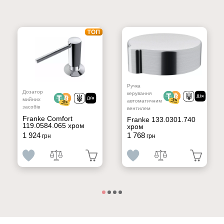
Ручка
Дозатор
керування
мийних
автоматичним
засобів
вентилем
Franke Comfort
Franke 133.0301.740
119.0584.065 хром
хром
1 924
1 768
грн
грн