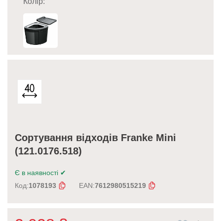
Колір:
Сортування відходів Franke Mini
(121.0176.518)
Є в наявності
✔
Код:
1078193
EAN:
7612980515219