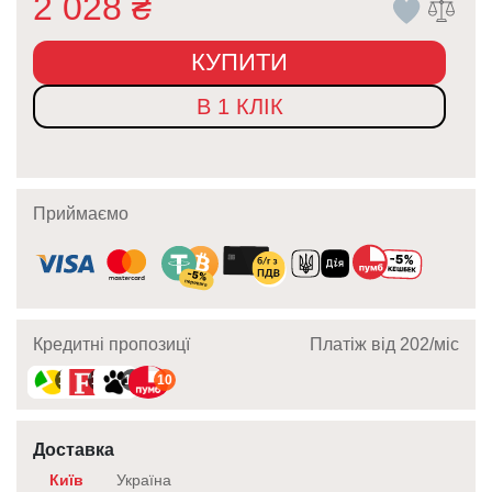
2 028
₴
КУПИТИ
В 1 КЛІК
Приймаємо
Кредитні пропозицї
Платіж від 202/мic
10
10
10
10
Доставка
Київ
Україна