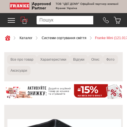
Approved
ТОВ "ІДЕЇ ДОМУ" Офіційний партнер компанії
Partner
Франке Україна
Каталог
Системи сортування сміття
Franke Mini (121.01
Все про товар
Характеристики
Відгуки
Опис
Фото
Аксесуари