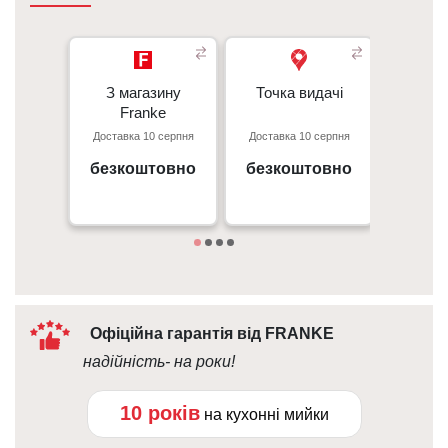
З магазину
З магазину
Точка видачі
Точка видачі
Кур’є
- 350 грн
Franke
Franke
- 350 гр
Доставка 10 серпня
Доставка 10 серпня
Доставк
Перед
Київ, пр. С. Бандери 23, ТЦ
м. Київ пр. Відрадний, 95к
- 50 г
Gorodok Gallery
безкоштовно
безкоштовно
вiд 
09:00 - 18:00
Дета
10:00 - 21:00
Офіційна гарантія від FRANKE
надійність- на роки!
10 років
на кухонні мийки