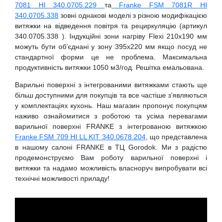
7081 HI 340.0705.229
та
Franke FSM 7081R HI
340.0705.338
зовні однакові моделі з різною модифікацією
витяжки на відведення повітря та рециркуляцію (артикул
340.0705.338 ). Індукційні зони нагріву Flexi 210х190 мм
можуть бути об’єднані у зону 395х220 мм якщо посуд не
стандартної форми це не проблема. Максимальна
продуктивність витяжки 1050 м3/год. Решітка емальована.
Варильні поверхні з інтегрованими витяжками стають ще
більш доступними для покупців та все частіше з’являються
у комплектаціях кухонь. Наш магазин пропонує покупцям
наживо ознайомитися з роботою та усіма перевагами
варильної поверхні FRANKE з інтегрованою витяжкою
Franke FSM 709 HI LL KIT 340.0678.204
, що представлена
в нашому салоні FRANKE в ТЦ Gorodok. Ми з радістю
продемонструємо Вам роботу варильної поверхні і
витяжки та надамо можливість власноруч випробувати всі
технічні можливості приладу!