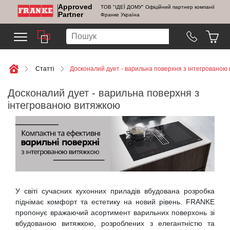
Approved
ТОВ "ІДЕЇ ДОМУ" Офіційний партнер компанії
Partner
Франке Україна
Cтатті
Досконалий дует - варильна поверхня з інтегрованою
Досконалий дует - варильна поверхня з
інтегрованою витяжкою
У світі сучасних кухонних приладів вбудована розробка
піднімає комфорт та естетику на новий рівень. FRANKE
пропонує вражаючий асортимент варильних поверхонь зі
вбудованою витяжкою, розроблених з елегантністю та