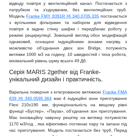
відводу повітря у вентиляційний канал. Постачається з
патрубком та з’єднувачем, без вентиляційних труб.
Модель
Franke FMY 8391R HI 340.0705.335
постачається
з вугільними фільтрами та набором для відведення
повітря в задню стінку шафки і передбачає роботу у
режимі рециркуляції. Зовнішній вигляд обох модифікацій
однаковий, оснащені індукційними зонами нагріву, з
можливістю об’єднання двох зон Bridge, потужність
витяжки 1000 м3 на годину, 10 швидкостей і тиха робота,
мінімальний рівень шуму всього 49 Дб.
Серія MARIS 2gether від Franke-
унікальний дизайн і практичність.
Варильна поверхня з інтегрованою витяжкою
Franke FMA
839 HI 340.0595.364
має 4 індукційні зони приготування
Flexi 210х190 мм, функціональність на вищому рівні
функції «Бустер», «Пауза», об’єднання зон приготування.
Має інноваційну чавунну решітку на витяжці потужністю
1170 м3/год , яка ефективно поглинає пару та запахи під
час приготування. Модель постачається без труб. Перед