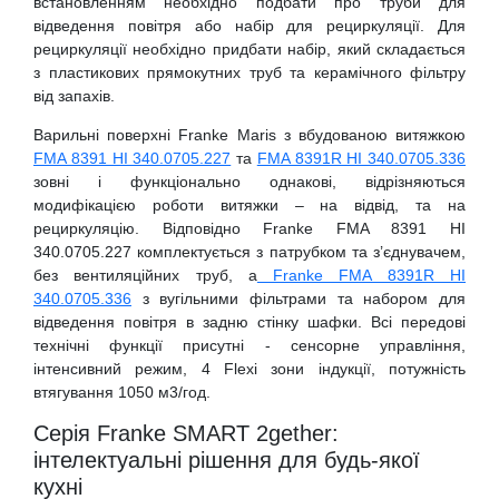
встановленням необхідно подбати про труби для
відведення повітря або набір для рециркуляції. Для
рециркуляції необхідно придбати набір, який складається
з пластикових прямокутних труб та керамічного фільтру
від запахів.
Варильні поверхні Franke Maris з вбудованою витяжкою
FMA 8391 HI 340.0705.227
та
FMA 8391R HI 340.0705.336
зовні і функціонально однакові, відрізняються
модифікацією роботи витяжки – на відвід, та на
рециркуляцію. Відповідно Franke FMA 8391 HI
340.0705.227 комплектується з патрубком та з’єднувачем,
без вентиляційних труб, а
Franke FMA 8391R HI
340.0705.336
з вугільними фільтрами та набором для
відведення повітря в задню стінку шафки. Всі передові
технічні функції присутні - сенсорне управління,
інтенсивний режим, 4 Flexi зони індукції, потужність
втягування 1050 м3/год.
Серія Franke SMART 2gether:
інтелектуальні рішення для будь-якої
кухні