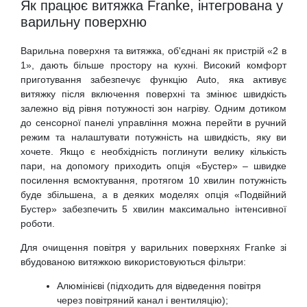
Як працює витяжка Franke, інтегрована у
варильну поверхню
Варильна поверхня та витяжка, об'єднані як пристрій «2 в
1», дають більше простору на кухні. Високий комфорт
приготування забезпечує функцію Auto, яка активує
витяжку після включення поверхні та змінює швидкість
залежно від рівня потужності зон нагріву. Одним дотиком
до сенсорної панелі управління можна перейти в ручний
режим та налаштувати потужність на швидкість, яку ви
хочете. Якщо є необхідність поглинути велику кількість
пари, на допомогу приходить опція «Бустер» – швидке
посилення всмоктування, протягом 10 хвилин потужність
буде збільшена, а в деяких моделях опція «Подвійний
Бустер» забезпечить 5 хвилин максимально інтенсивної
роботи.
Для очищення повітря у варильних поверхнях Franke зі
вбудованою витяжкою використовуються фільтри:
Алюмінієві (підходить для відведення повітря
через повітряний канал і вентиляцію);