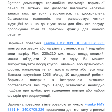
2gether демонструє гармонійне взаємодія варильної
панелі та витяжки, що дозволяє поглинати небажані
запахи там, де вони утворюються, та вдосконалена
багатозонна технологія, яка трансформує чотири
індукційні зони на дві гнучкі зони для більшого посуду,
пропонуючи точні та практичні функції для кожного
рецепту.
Варильна поверхня
Franke FMY 839 HE 340.0679.889
монтується зверху або на рівні з стелею, має 4 індукційні
зони нагріву Flexi 230х210 мм, якщо посуд великий,
можна об'єднати 2 зони в одну. Ви можете
використовувати посуд круглої, овальної або прямокутної
форми, наприклад тепан, гриль планча або гусятниці.
Витяжка потужністю 1035 м³/год, 10 швидкостей роботи.
Варильна поверхня з інтегрованою витяжкою
поставляється без труб. Перед установкою необхідно
подбати про трубах для відведення повітря або наборі
фільтрів для рециркуляції.
Варильна поверхня з інтегрованою витяжкою
Franke FMY
8391 HI 340.0705.226
призначена для монтажу в режимі