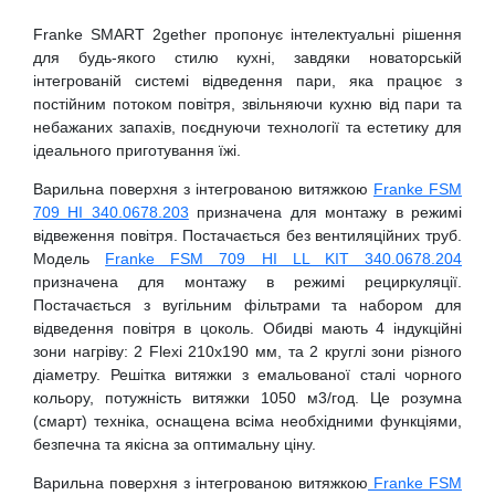
Franke SMART 2gether пропонує інтелектуальні рішення
для будь-якого стилю кухні, завдяки новаторській
інтегрованій системі відведення пари, яка працює з
постійним потоком повітря, звільняючи кухню від пари та
небажаних запахів, поєднуючи технології та естетику для
ідеального приготування їжі.
Варильна поверхня з інтегрованою витяжкою
Franke FSM
709 HI 340.0678.203
призначена для монтажу в режимі
відвеження повітря. Постачається без вентиляційних труб.
Модель
Franke FSM 709 HI LL KIT 340.0678.204
призначена для монтажу в режимі рециркуляції.
Постачається з вугільним фільтрами та набором для
відведення повітря в цоколь. Обидві мають 4 індукційні
зони нагріву: 2 Flexi 210х190 мм, та 2 круглі зони різного
діаметру. Решітка витяжки з емальованої сталі чорного
кольору, потужність витяжки 1050 м3/год. Це розумна
(смарт) техніка, оснащена всіма необхідними функціями,
безпечна та якісна за оптимальну ціну.
Варильна поверхня з інтегрованою витяжкою
Franke FSM