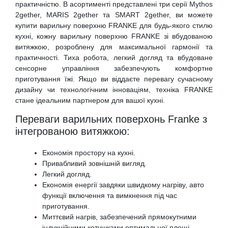
практичністю. В асортименті представлені три серії Mythos
2gether, MARIS 2gether та SMART 2gether, ви можете
купити варильну поверхню FRANKE для будь-якого стилю
кухні, кожну варильну поверхню FRANKE зі вбудованою
витяжкою, розроблену для максимальної гармонії та
практичності. Тиха робота, легкий догляд та вбудоване
сенсорне управління забезпечують комфортне
приготування їжі. Якщо ви віддаєте перевагу сучасному
дизайну чи технологічним інноваціям, техніка FRANKE
стане ідеальним партнером для вашої кухні.
Переваги варильних поверхонь Franke з
інтегрованою витяжкою:
Економія простору на кухні.
Привабливий зовнішній вигляд.
Легкий догляд.
Економія енергії завдяки швидкому нагріву, авто
функції включення та вимкнення під час
приготування.
Миттєвий нагрів, забезпечений прямокутними
індукційними котушками оптимальної площі.