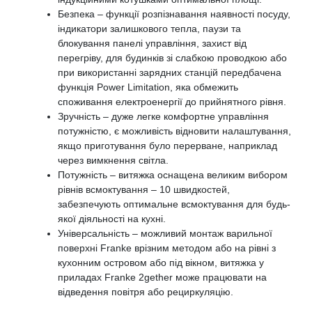
Безпека – функції розпізнавання наявності посуду,
індикатори залишкового тепла, паузи та
блокування панелі управління, захист від
перегріву, для будинків зі слабкою проводкою або
при використанні зарядних станцій передбачена
функція Power Limitation, яка обмежить
споживання електроенергії до прийнятного рівня.
Зручність – дуже легке комфортне управління
потужністю, є можливість відновити налаштування,
якщо приготування було перерване, наприклад
через вимкнення світла.
Потужність – витяжка оснащена великим вибором
рівнів всмоктування – 10 швидкостей,
забезпечують оптимальне всмоктування для будь-
якої діяльності на кухні.
Універсальність – можливий монтаж варильної
поверхні Franke врізним методом або на рівні з
кухонним островом або під вікном, витяжка у
приладах Franke 2gether може працювати на
відведення повітря або рециркуляцію.