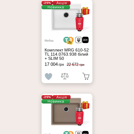
-25%
Мийка
Комплект MRG 610-52
TL 114.0763.938 білий
+ SLIM 50
17 004
22 672
грн
грн
-25%