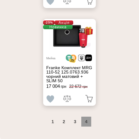
-25%
Мийка
Franke Комплект MRG
110-52 125.0763.936
чорний матовий +
SLIM 50
17 004
22 672
грн
грн
1
2
3
4