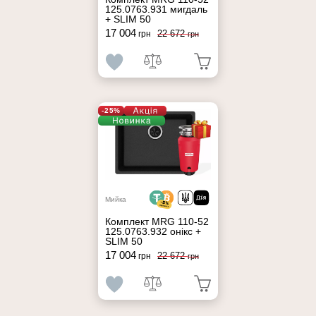
125.0763.931 мигдаль
+ SLIM 50
17 004
22 672
грн
грн
-25%
Мийка
Комплект MRG 110-52
125.0763.932 онікс +
SLIM 50
17 004
22 672
грн
грн