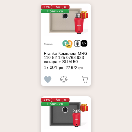
-25%
Мийка
Franke Комплект MRG
110-52 125.0763.933
сахара + SLIM 50
17 004
22 672
грн
грн
-25%