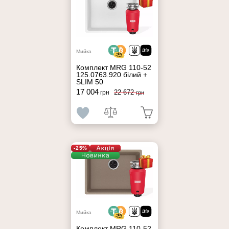
Мийка
Комплект MRG 110-52
125.0763.920 білий +
SLIM 50
17 004
22 672
грн
грн
-25%
Мийка
Комплект MRG 110-52