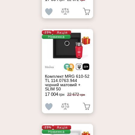
-25%
Мийка
Комплект MRG 610-52
TL 114.0763.944
чорний матовий +
SLIM 50
17 004
22 672
грн
грн
-25%