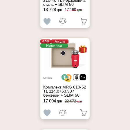
210-40 TL нержавіюча
сталь + SLIM 50
13 728
17 160
грн
грн
-25%
Мийка
Комплект MRG 610-52
TL 114.0763.937
бежевий + SLIM 50
17 004
22 672
грн
грн