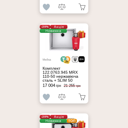
-20%
Мийка
Комплект
122.0763.945 MRX
110-50 нержавіюча
сталь + SLIM 50
17 004
21 255
грн
грн
-20%