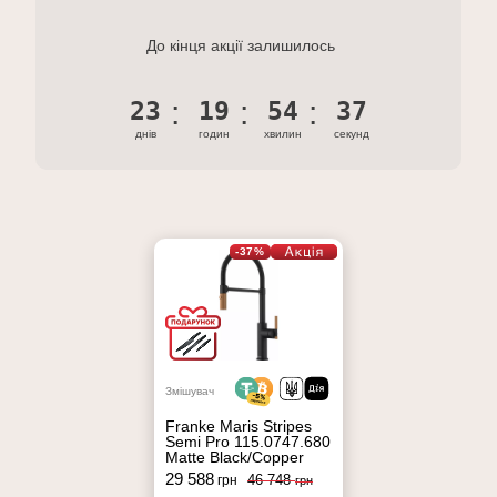
До кінця акції залишилось
23
19
54
36
днів
годин
хвилин
секунд
-37%
Змішувач
Franke Maris Stripes
Semi Pro 115.0747.680
Matte Black/Copper
29 588
46 748
грн
грн