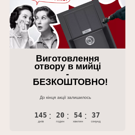
Виготовлення
отвору в мийці
-
БЕЗКОШТОВНО!
До кінця акції залишилось
145
20
54
36
днів
годин
хвилин
секунд