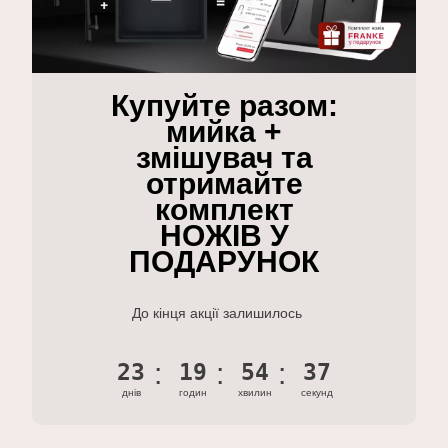
Купуйте разом:
мийка +
змішувач та
отримайте
комплект
НОЖІВ У
ПОДАРУНОК
До кінця акції залишилось
23
19
54
36
днів
годин
хвилин
секунд