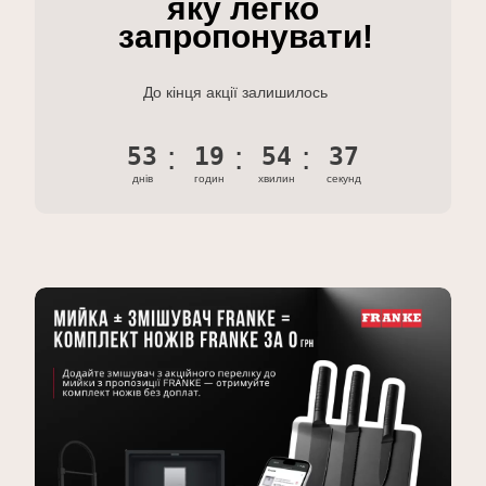
яку легко
запропонувати!
До кінця акції залишилось
53
19
54
36
днів
годин
хвилин
секунд