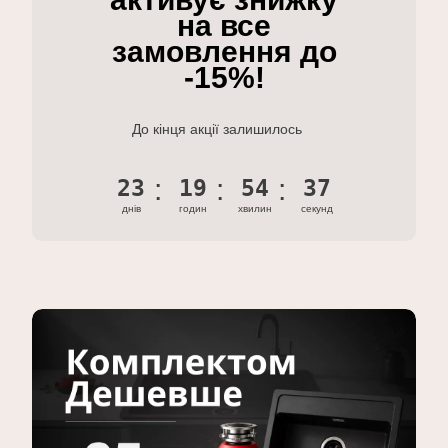
на все
замовлення до
-15%!
До кінця акції залишилось
23
19
54
36
днів
годин
хвилин
секунд