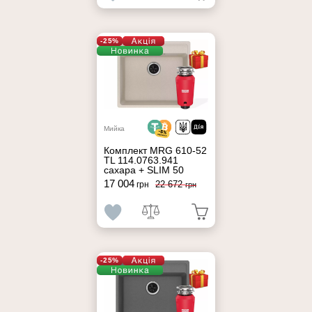
-25%
Мийка
Комплект MRG 610-52
TL 114.0763.941
сахара + SLIM 50
17 004
22 672
грн
грн
-25%