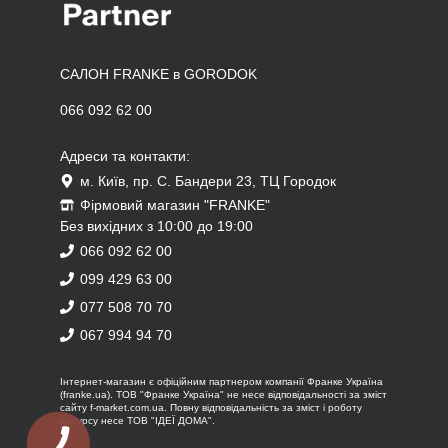
САЛОН FRANKE в GORODOK
066 092 62 00
Адреси та контакти:
м. Київ, пр. С. Бандери 23, ТЦ Городок
Фірмовий магазин "FRANKE"
Без вихідних з 10:00 до 19:00
066 092 62 00
099 429 63 00
077 508 70 70
067 994 94 70
Iнтернет-магазин є офіційним партнером компанії Франке Україна
(franke.ua). ТОВ "Франке Україна" не несе відповідальності за зміст
сайту f-market.com.ua. Повну відповідальність за зміст і роботу
ресурсу несе ТОВ "ІДЕЇ ДОМА".
КНОПКА
ЗВ'ЯЗКУ