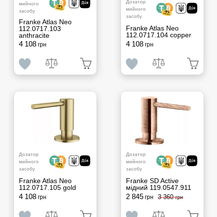
Дозатор
мийного
мийного
засобу
засобу
Franke Atlas Neo
Franke Atlas Neo
112.0717.103
112.0717.104 copper
anthracite
4 108
4 108
грн
грн
Дозатор
Дозатор
мийного
мийного
засобу
засобу
Franke Atlas Neo
Franke SD Active
112.0717.105 gold
мідний 119.0547.911
4 108
2 845
3 360
грн
грн
грн