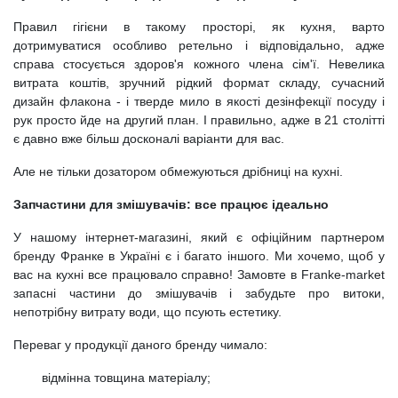
Правил гігієни в такому просторі, як кухня, варто
дотримуватися особливо ретельно і відповідально, адже
справа стосується здоров'я кожного члена сім'ї. Невелика
витрата коштів, зручний рідкий формат складу, сучасний
дизайн флакона - і тверде мило в якості дезінфекції посуду і
рук просто йде на другий план. І правильно, адже в 21 столітті
є давно вже більш досконалі варіанти для вас.
Але не тільки дозатором обмежуються дрібниці на кухні.
Запчастини для змішувачів: все працює ідеально
У нашому інтернет-магазині, який є офіційним партнером
бренду Франке в Україні є і багато іншого. Ми хочемо, щоб у
вас на кухні все працювало справно! Замовте в Franke-market
запасні частини до змішувачів і забудьте про витоки,
непотрібну витрату води, що псують естетику.
Переваг у продукції даного бренду чимало:
відмінна товщина матеріалу;