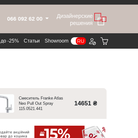
Дизайнерские
066 092 62 00
решения
до -25%
Статьи
Showroom
Смеситель Franke Atlas
14651 ₴
Neo Pull Out Spray
115.0521.441