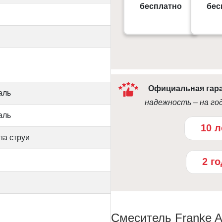
Gorodok Gallery
бесплатно
бес
09:0
10:00 - 21:00
Официальная гар
аль
надежность – на го
аль
10 л
па струи
2 г
Смеситель Franke At