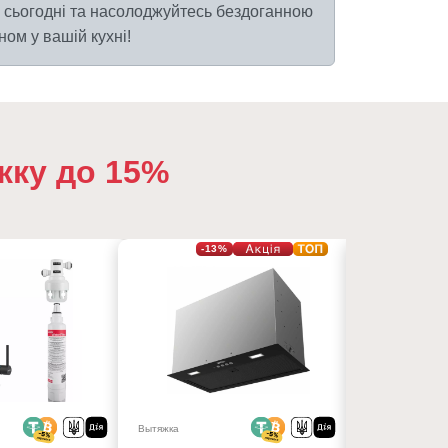
сьогодні та насолоджуйтесь бездоганною
ом у вашій кухні!
жку до 15%
-13%
Вытяжка
Вытяжка