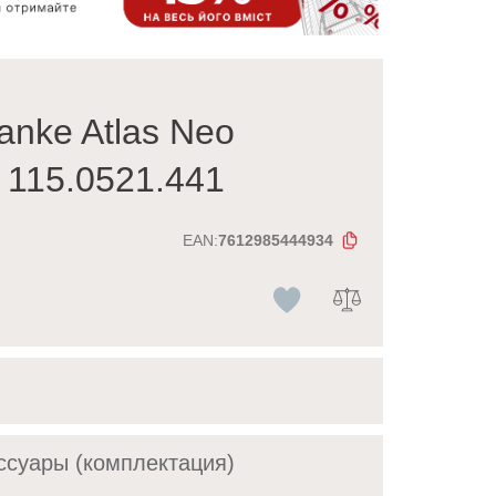
anke Atlas Neo
y 115.0521.441
EAN:
7612985444934
ссуары (комплектация)