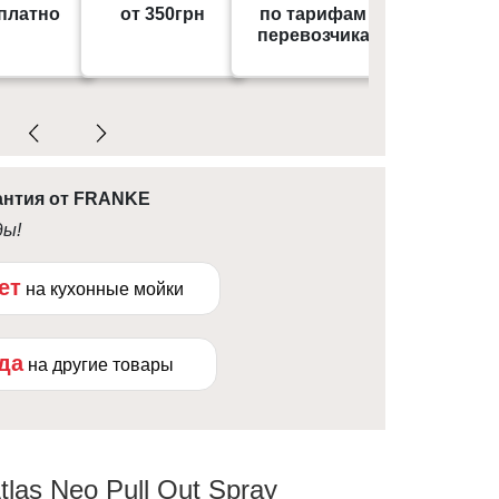
возврат товара до 30 кг
возврат товара до
платно
от 350грн
по тарифам
по тариф
города
0 - 18:00
в приложении в
в приложе
перевозчика
перевозч
Подробнее
течение 14 дней после
течение 14 дней 
получения
полу
антия от FRANKE
ды!
ет
на кухонные мойки
ода
на другие товары
las Neo Pull Out Spray