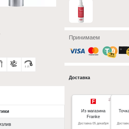
Принимаем
Доставка
Из магазина
Из магазина
Точк
Точк
тики
Franke
Franke
Доставка 05 декабря
Доставк
излив
Киев, пр. С. Бандеры 23, ТЦ
г. Киев пр