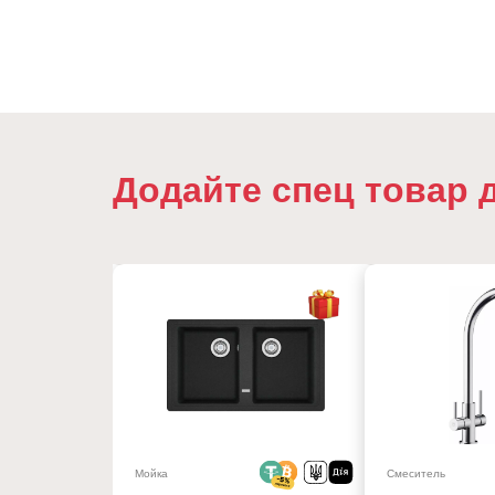
Додайте спец товар 
16%
Мойка
Смеситель